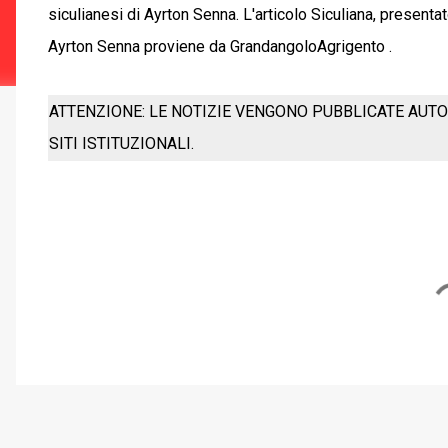
siculianesi di Ayrton Senna. L'articolo Siculiana, presen
Ayrton Senna proviene da GrandangoloAgrigento .
ATTENZIONE: LE NOTIZIE VENGONO PUBBLICATE AUTO
SITI ISTITUZIONALI.
C
o
m
m
e
n