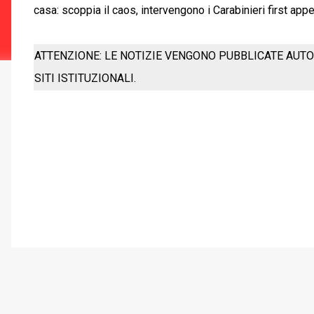
casa: scoppia il caos, intervengono i Carabinieri first appe
ATTENZIONE: LE NOTIZIE VENGONO PUBBLICATE AUTO
SITI ISTITUZIONALI.
C
o
m
m
e
n
t