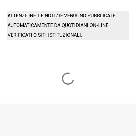
ATTENZIONE: LE NOTIZIE VENGONO PUBBLICATE
AUTOMATICAMENTE DA QUOTIDIANI ON-LINE
VERIFICATI O SITI ISTITUZIONALI.
C
o
m
m
e
n
t
i