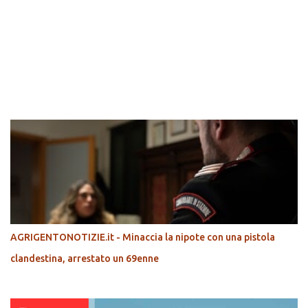
POPOLARI
AGRIGENTONOTIZIE.it - Minaccia la nipote con una pistola
clandestina, arrestato un 69enne