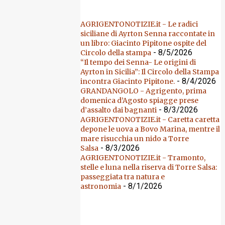
AGRIGENTONOTIZIE.it - Le radici
siciliane di Ayrton Senna raccontate in
un libro: Giacinto Pipitone ospite del
- 8/5/2026
Circolo della stampa
“Il tempo dei Senna- Le origini di
Ayrton in Sicilia”: Il Circolo della Stampa
- 8/4/2026
incontra Giacinto Pipitone.
GRANDANGOLO - Agrigento, prima
domenica d’Agosto spiagge prese
- 8/3/2026
d’assalto dai bagnanti
AGRIGENTONOTIZIE.it - Caretta caretta
depone le uova a Bovo Marina, mentre il
mare risucchia un nido a Torre
- 8/3/2026
Salsa
AGRIGENTONOTIZIE.it - Tramonto,
stelle e luna nella riserva di Torre Salsa:
passeggiata tra natura e
- 8/1/2026
astronomia