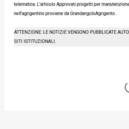
telematica. L'articolo Approvati progetti per manutenzion
nell'agrigentino proviene da GrandangoloAgrigento .
ATTENZIONE: LE NOTIZIE VENGONO PUBBLICATE AUTO
SITI ISTITUZIONALI.
C
o
m
m
e
n