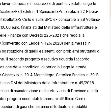
 lavori di messa in sicurezza di ponti e viadotti lungo le
Siculiana-Raffadali, n. 1 Spinasanta-Villaseta, n. 32 Ribera-
ltabellotta-S.Carlo e sulla SPC ex consortile n. 28 Voltano-
0,00 euro, finanziati dal Ministero delle Infrastrutture e
 delle Finanze con Decreto 225/2021 che regola la
20 (convertito con Legge n. 126/2020) per la messa in
 sostituzione di quelli esistenti, con problemi strutturali di
tane. Il secondo progetto esecutivo riguarda l'accordo
nazione delle condizioni di pericolo lungo le strade
o Giancaxio, n. 29-A Montallegro-Cattolica Eraclea, n. 29-B
ti con DM del Ministero delle Infrastrutture n. 49/2018
dinari di manutenzione della rete viaria di Province e città
i i progetti sono stati trasmessi all'Ufficio Gare e
rocedure di gara che saranno effettuate in modalità