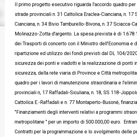
Il primo progetto esecutivo riguarda l'accordo quadro per i
strade provinciali n. 31 Cattolica Eraclea-Cianciana, n. 17 
Cianciana, n. 34 Bivio Tamburello-Bivona, n. 37 Sciacca-Ca
Molinazzo-Zotta d'argento. La spesa prevista è di 1.678.10
dei Trasporti di concerto con il Ministro dell'Economia e
ripartizione ed utilizzo dei fondi previsti dal DL 104/20
sicurezza dei ponti e viadotti e la realizzazione di ponti in
sicurezza, della rete viaria di Province e Città metropoli
quadro per i lavori di manutenzione straordinaria e l'elimi
provinciali n, 17 Raffadali-Siculiana, n. 18, SS 118-Joppol
Cattolica E.-Raffadali e n. 77 Montaperto-Busoné, finanzia
"Finanziamenti degli interventi relativi a programmi straor
metropolitane " per un importo di 500.000,00 euro. Entramb
Contratti per la programmazione e lo svolgimento delle p