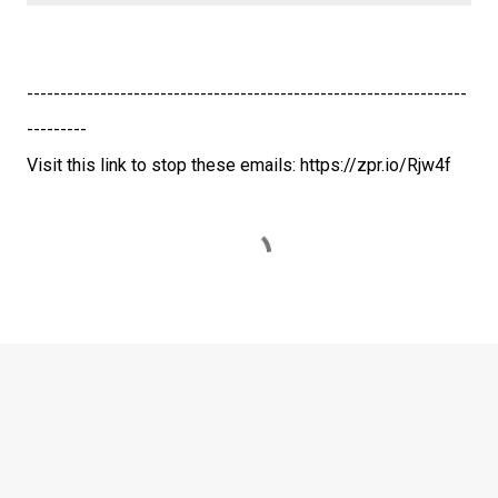
------------------------------------------------------------------
---------
Visit this link to stop these emails: https://zpr.io/Rjw4f
C
o
m
m
e
n
t
i