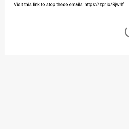
Visit this link to stop these emails: https://zpr.io/Rjw4f
C
o
m
m
e
n
t
i