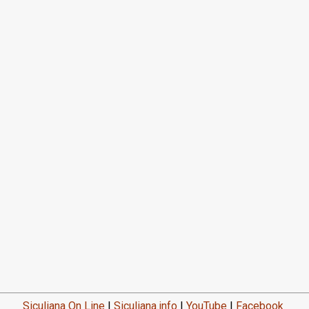
Siculiana On Line
|
Siculiana.info
|
YouTube
|
Facebook