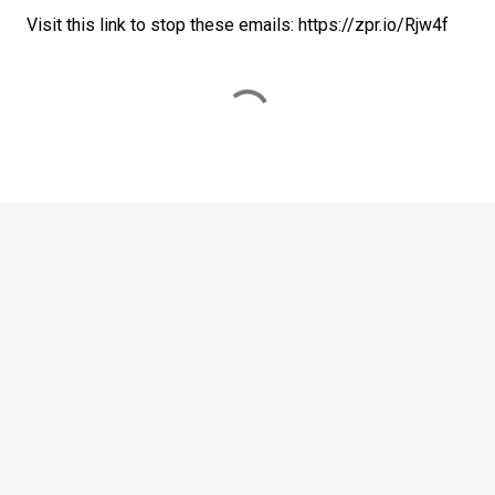
Visit this link to stop these emails: https://zpr.io/Rjw4f
C
o
m
m
e
n
t
i