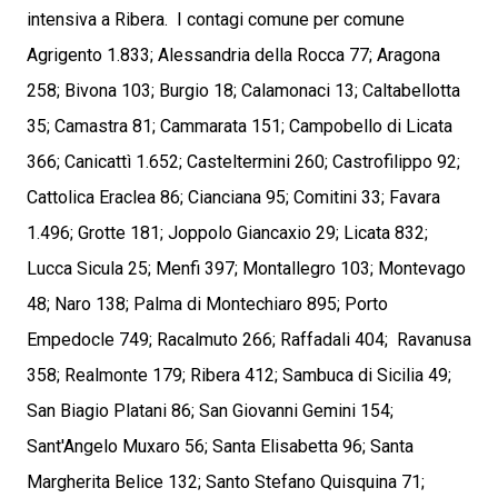
intensiva a Ribera. I contagi comune per comune
Agrigento 1.833; Alessandria della Rocca 77; Aragona
258; Bivona 103; Burgio 18; Calamonaci 13; Caltabellotta
35; Camastra 81; Cammarata 151; Campobello di Licata
366; Canicattì 1.652; Casteltermini 260; Castrofilippo 92;
Cattolica Eraclea 86; Cianciana 95; Comitini 33; Favara
1.496; Grotte 181; Joppolo Giancaxio 29; Licata 832;
Lucca Sicula 25; Menfi 397; Montallegro 103; Montevago
48; Naro 138; Palma di Montechiaro 895; Porto
Empedocle 749; Racalmuto 266; Raffadali 404; Ravanusa
358; Realmonte 179; Ribera 412; Sambuca di Sicilia 49;
San Biagio Platani 86; San Giovanni Gemini 154;
Sant'Angelo Muxaro 56; Santa Elisabetta 96; Santa
Margherita Belice 132; Santo Stefano Quisquina 71;