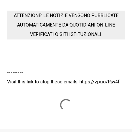
ATTENZIONE: LE NOTIZIE VENGONO PUBBLICATE
AUTOMATICAMENTE DA QUOTIDIANI ON-LINE
VERIFICATI O SITI ISTITUZIONALI.
------------------------------------------------------------------
---------
Visit this link to stop these emails: https://zpr.io/Rjw4f
C
o
m
m