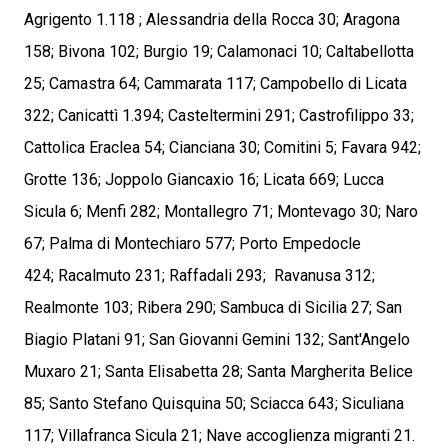
Agrigento 1.118 ; Alessandria della Rocca 30; Aragona
158; Bivona 102; Burgio 19; Calamonaci 10; Caltabellotta
25; Camastra 64; Cammarata 117; Campobello di Licata
322; Canicattì 1.394; Casteltermini 291; Castrofilippo 33;
Cattolica Eraclea 54; Cianciana 30; Comitini 5; Favara 942;
Grotte 136; Joppolo Giancaxio 16; Licata 669; Lucca
Sicula 6; Menfi 282; Montallegro 71; Montevago 30; Naro
67; Palma di Montechiaro 577; Porto Empedocle
424; Racalmuto 231; Raffadali 293; Ravanusa 312;
Realmonte 103; Ribera 290; Sambuca di Sicilia 27; San
Biagio Platani 91; San Giovanni Gemini 132; Sant'Angelo
Muxaro 21; Santa Elisabetta 28; Santa Margherita Belice
85; Santo Stefano Quisquina 50; Sciacca 643; Siculiana
117; Villafranca Sicula 21; Nave accoglienza migranti 21.