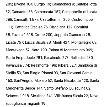
285; Bivona 104; Burgio 19; Calamonaci 9; Caltabellotta
32; Camastra 86; Cammarata 157; Campobello di Licata
388; Canicattì 1.677; Casteltermini 256; Castrofilippo
111; Cattolica Eraclea 76; Cianciana 129; Comitini
38; Favara 1.618; Grotte 200; Joppolo Giancaxio 28;
Licata 767; Lucca Sicula 28; Menfi 424; Montallegro 69;
Montevago 52; Naro 190; Palma di Montechiaro 969;
Porto Empedocle 781; Racalmuto 273; Raffadali 430;
Ravanusa 374; Realmonte 198; Ribera 327; Sambuca di
Sicilia 53; San Biagio Platani 93; San Giovanni Gemini
163; Sant'Angelo Muxaro 62; Santa Elisabetta 120; Santa
Margherita Belice 144; Santo Stefano Quisquina 82;
Sciacca 1.018; Siculiana 241; Villafranca Sicula 22; Nave
accoglienza migranti 19.