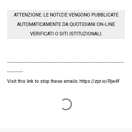
ATTENZIONE: LE NOTIZIE VENGONO PUBBLICATE
AUTOMATICAMENTE DA QUOTIDIANI ON-LINE
VERIFICATI O SITI ISTITUZIONALI.
------------------------------------------------------------------
---------
Visit this link to stop these emails: https://zpr.io/Rjw4f
C
o
m
m