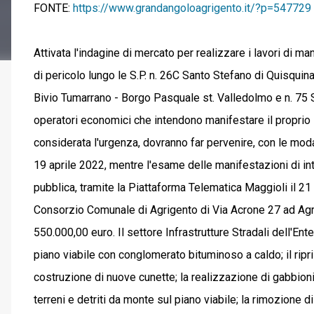
FONTE:
https://www.grandangoloagrigento.it/?p=547729
Attivata l'indagine di mercato per realizzare i lavori di m
di pericolo lungo le S.P. n. 26C Santo Stefano di Quisquina 
Bivio Tumarrano - Borgo Pasquale st. Valledolmo e n. 75 Si
operatori economici che intendono manifestare il proprio 
considerata l'urgenza, dovranno far pervenire, con le moda
19 aprile 2022, mentre l'esame delle manifestazioni di in
pubblica, tramite la Piattaforma Telematica Maggioli il 21
Consorzio Comunale di Agrigento di Via Acrone 27 ad Agrig
550.000,00 euro. Il settore Infrastrutture Stradali dell'En
piano viabile con conglomerato bituminoso a caldo; il ripri
costruzione di nuove cunette; la realizzazione di gabbioni
terreni e detriti da monte sul piano viabile; la rimozione d