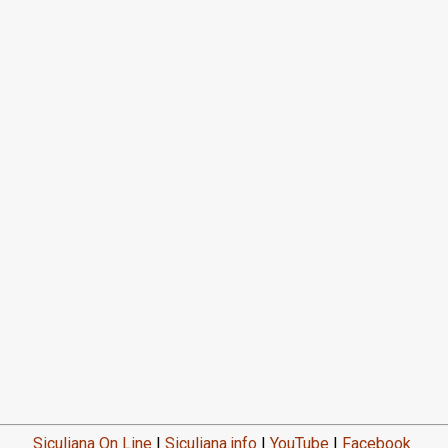
Siculiana On Line
|
Siculiana.info
|
YouTube
|
Facebook