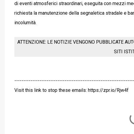
di eventi atmosferici straordinari, eseguita con mezzi me
richiesta la manutenzione della segnaletica stradale e bar
incolumità.
ATTENZIONE: LE NOTIZIE VENGONO PUBBLICATE AUT
SITI IST
------------------------------------------------------------------
Visit this link to stop these emails: https://zpr.io/Rjw4f
C
o
m