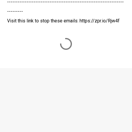
------------------------------------------------------------------
---------
Visit this link to stop these emails: https://zpr.io/Rjw4f
C
o
m
m
e
n
t
i