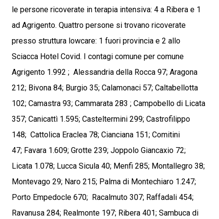
le persone ricoverate in terapia intensiva: 4 a Ribera e 1
ad Agrigento. Quattro persone si trovano ricoverate
presso struttura lowcare: 1 fuori provincia e 2 allo
Sciacca Hotel Covid. I contagi comune per comune
Agrigento 1.992 ; Alessandria della Rocca 97; Aragona
212; Bivona 84; Burgio 35; Calamonaci 57; Caltabellotta
102; Camastra 93; Cammarata 283 ; Campobello di Licata
357; Canicattì 1.595; Casteltermini 299; Castrofilippo
148; Cattolica Eraclea 78; Cianciana 151; Comitini
47; Favara 1.609; Grotte 239; Joppolo Giancaxio 72;
Licata 1.078; Lucca Sicula 40; Menfi 285; Montallegro 38;
Montevago 29; Naro 215; Palma di Montechiaro 1.247;
Porto Empedocle 670; Racalmuto 307; Raffadali 454;
Ravanusa 284; Realmonte 197; Ribera 401; Sambuca di