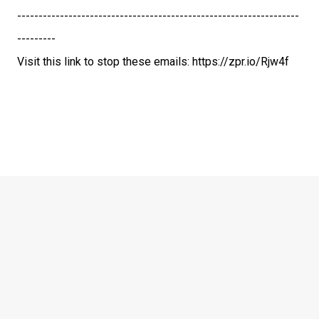
------------------------------------------------------------------
---------
Visit this link to stop these emails: https://zpr.io/Rjw4f
C
o
m
m
e
n
t
i