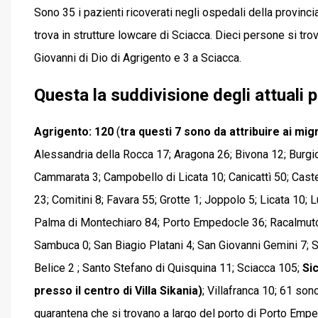
Sono 35 i pazienti ricoverati negli ospedali della provincia
trova in strutture lowcare di Sciacca. Dieci persone si trov
Giovanni di Dio di Agrigento e 3 a Sciacca.
Questa la suddivisione degli attuali
Agrigento: 120
(
tra questi 7 sono da attribuire ai mi
Alessandria della Rocca 17; Aragona 26; Bivona 12; Burgio
Cammarata 3; Campobello di Licata 10; Canicattì 50; Castel
23; Comitini 8; Favara 55; Grotte 1; Joppolo 5; Licata 10;
Palma di Montechiaro 84; Porto Empedocle 36; Racalmuto 
Sambuca 0; San Biagio Platani 4; San Giovanni Gemini 7; S
Belice 2 ; Santo Stefano di Quisquina 11; Sciacca 105;
Si
presso il centro di Villa Sikania)
; Villafranca 10; 61 son
quarantena che si trovano a largo del porto di Porto Empe