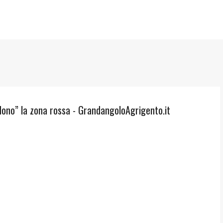
Passa ai contenuti principali
dono” la zona rossa - GrandangoloAgrigento.it