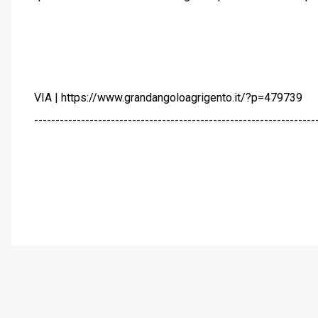
VIA | https://www.grandangoloagrigento.it/?p=479739
------------------------------------------------------------------
C
o
m
m
e
n
t
i