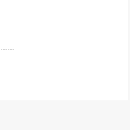
---------