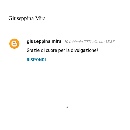
 Giuseppina Mira
giuseppina mira
10 febbraio 2021 alle ore 15:37
C
Grazie di cuore per la divulgazione!
o
RISPONDI
m
m
e
n
t
i