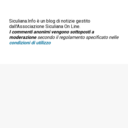
Siculiana.Info è un blog di notizie gestito
P
dall'Associazione Siculiana On Line.
o
I commenti anonimi vengono sottoposti a
s
moderazione
secondo il regolamento specificato nelle
t
condizioni di utilizzo
a
u
n
c
o
m
m
e
n
t
o