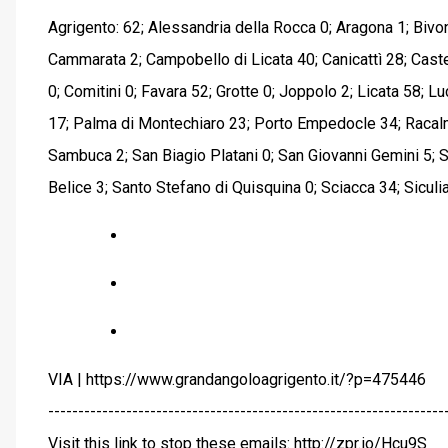
Agrigento: 62; Alessandria della Rocca 0; Aragona 1; Bivon
Cammarata 2; Campobello di Licata 40; Canicattì 28; Castel
0; Comitini 0; Favara 52; Grotte 0; Joppolo 2; Licata 58; 
17; Palma di Montechiaro 23; Porto Empedocle 34; Racalmu
Sambuca 2; San Biagio Platani 0; San Giovanni Gemini 5; S
Belice 3; Santo Stefano di Quisquina 0; Sciacca 34; Siculia
VIA | https://www.grandangoloagrigento.it/?p=475446
------------------------------------------------------------------
Visit this link to stop these emails: http://zpr.io/Hcu9S