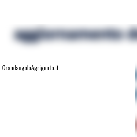
Passa ai contenuti principali
 - GrandangoloAgrigento.it