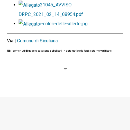
21045_AVVISO
DRPC_2021_02_14_08954.pdf
i-colori-delle-allerte.jpg
Via |
Comune di Siculiana
Nb: i contenuti di questo post sono pubblicati in automatico da fonti esterne verificate
C
o
m
m
e
n
t
i