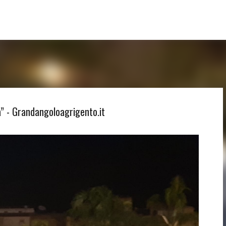
Passa ai contenuti principali
a” - Grandangoloagrigento.it