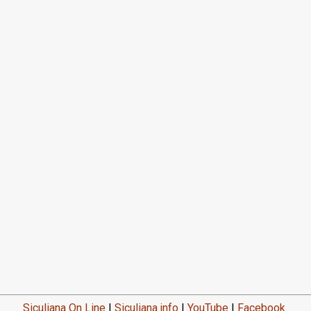
Siculiana On Line
|
Siculiana.info
|
YouTube
|
Facebook