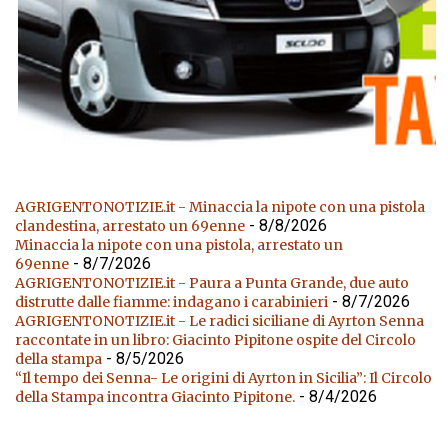
AGRIGENTONOTIZIE.it - Minaccia la nipote con una pistola
- 8/8/2026
clandestina, arrestato un 69enne
Minaccia la nipote con una pistola, arrestato un
- 8/7/2026
69enne
AGRIGENTONOTIZIE.it - Paura a Punta Grande, due auto
- 8/7/2026
distrutte dalle fiamme: indagano i carabinieri
AGRIGENTONOTIZIE.it - Le radici siciliane di Ayrton Senna
raccontate in un libro: Giacinto Pipitone ospite del Circolo
- 8/5/2026
della stampa
“Il tempo dei Senna- Le origini di Ayrton in Sicilia”: Il Circolo
- 8/4/2026
della Stampa incontra Giacinto Pipitone.