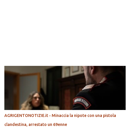
POPOLARI
AGRIGENTONOTIZIE.it - Minaccia la nipote con una pistola
clandestina, arrestato un 69enne