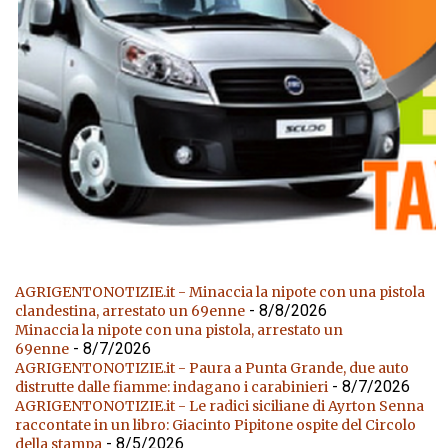
AGRIGENTONOTIZIE.it - Minaccia la nipote con una pistola
- 8/8/2026
clandestina, arrestato un 69enne
Minaccia la nipote con una pistola, arrestato un
- 8/7/2026
69enne
AGRIGENTONOTIZIE.it - Paura a Punta Grande, due auto
- 8/7/2026
distrutte dalle fiamme: indagano i carabinieri
AGRIGENTONOTIZIE.it - Le radici siciliane di Ayrton Senna
raccontate in un libro: Giacinto Pipitone ospite del Circolo
- 8/5/2026
della stampa