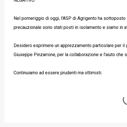
NEGATIVO.
Nel pomeriggio di oggi, l'ASP di Agrigento ha sottoposto a t
precauzionale sono stati posti in isolamento e siamo in att
Desidero esprimere un apprezzamento particolare per il 
Giuseppe Pinzarrone, per la collaborazione e l'aiuto che s
Continuiamo ad essere prudenti ma ottimisti.
C
o
m
m