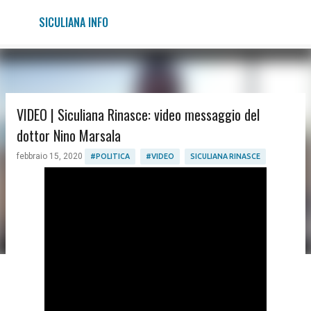
Passa ai contenuti principali
SICULIANA INFO
VIDEO | Siculiana Rinasce: video messaggio del
dottor Nino Marsala
febbraio 15, 2020
#POLITICA
#VIDEO
SICULIANA RINASCE