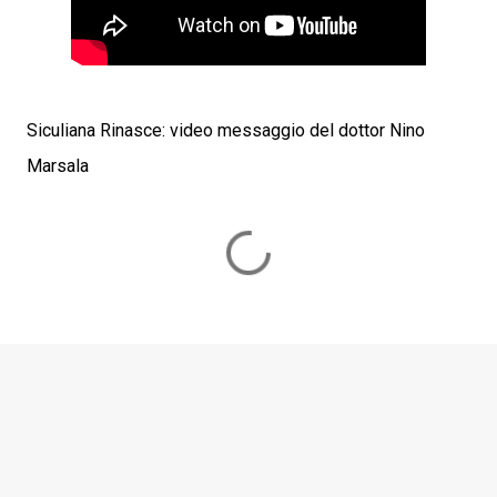
Siculiana Rinasce: video messaggio del dottor Nino
Marsala
C
o
m
m
e
n
t
i