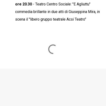
ore 20.30
- Teatro Centro Sociale: "E Agliuttu"
commedia brillante in due atti di Giuseppina Mira, in
scena il "libero gruppo teatrale Acsi Teatro"
C
o
m
m
e
n
t
i