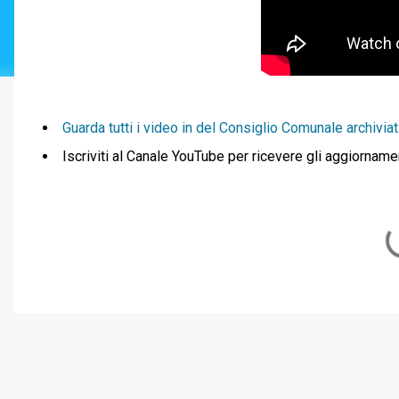
Guarda tutti i video in del Consiglio Comunale archiviati
Iscriviti al Canale YouTube per ricevere gli aggiorname
C
o
m
m
e
n
t