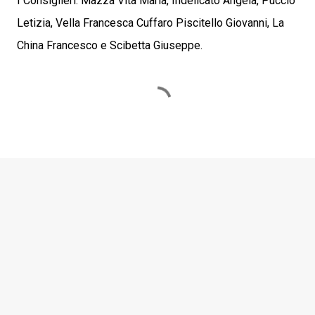
I Consiglieri: Mazza Vita Maria, Indelicato Angela, Puccio
Letizia, Vella Francesca Cuffaro Piscitello Giovanni, La
China Francesco e Scibetta Giuseppe.
C
o
m
m
e
n
t
i