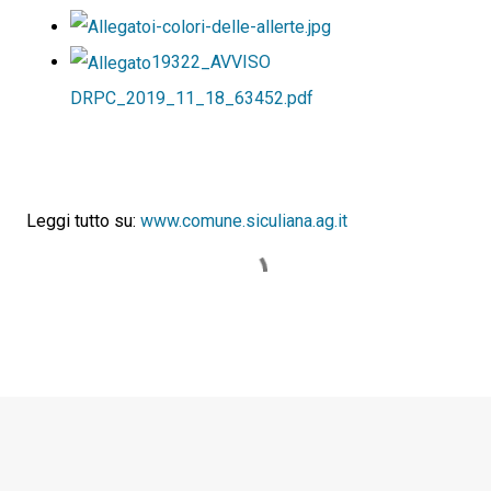
i-colori-delle-allerte.jpg
19322_AVVISO
DRPC_2019_11_18_63452.pdf
Leggi tutto su:
www.comune.siculiana.ag.it
C
o
m
m
e
n
t