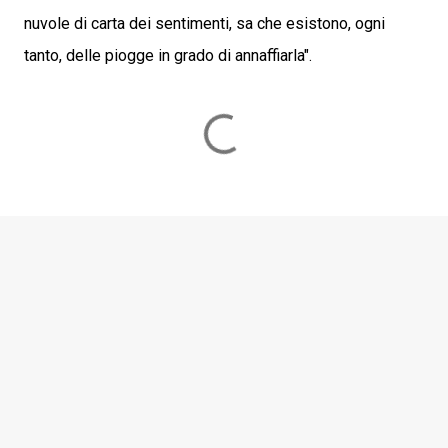
nuvole di carta dei sentimenti, sa che esistono, ogni
tanto, delle piogge in grado di annaffiarla".
C
o
m
m
e
n
t
i