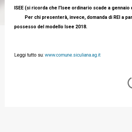
ISEE (si ricorda che l’Isee ordinario scade a gennaio 
Per chi presenterà, invece, domanda di REI a parti
possesso del modello Isee 2018.
Leggi tutto su:
www.comune.siculiana.ag.it
C
o
m
m
e
n
t