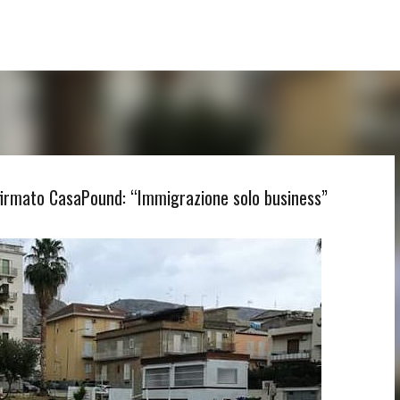
Passa ai contenuti principali
 firmato CasaPound: “Immigrazione solo business”