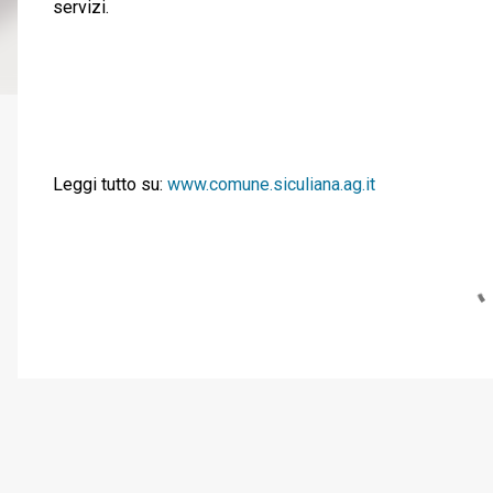
servizi.
Leggi tutto su:
www.comune.siculiana.ag.it
C
o
m
m
e
n
t
i