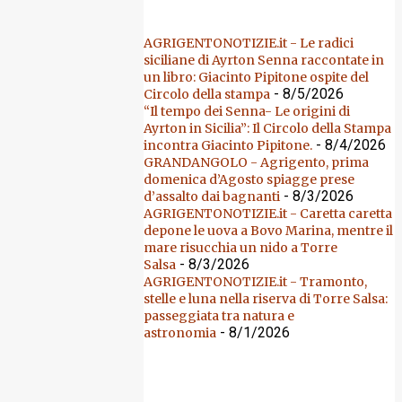
AGRIGENTONOTIZIE.it - Le radici
siciliane di Ayrton Senna raccontate in
un libro: Giacinto Pipitone ospite del
- 8/5/2026
Circolo della stampa
“Il tempo dei Senna- Le origini di
Ayrton in Sicilia”: Il Circolo della Stampa
- 8/4/2026
incontra Giacinto Pipitone.
GRANDANGOLO - Agrigento, prima
domenica d’Agosto spiagge prese
- 8/3/2026
d’assalto dai bagnanti
AGRIGENTONOTIZIE.it - Caretta caretta
depone le uova a Bovo Marina, mentre il
mare risucchia un nido a Torre
- 8/3/2026
Salsa
AGRIGENTONOTIZIE.it - Tramonto,
stelle e luna nella riserva di Torre Salsa:
passeggiata tra natura e
- 8/1/2026
astronomia