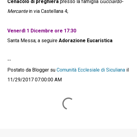
Cenacolo di preghiera
presso la famiglia
Gucciardo-
Mercante
in via Castellana 4;
Venerdì 1 Dicembre ore 17:30
Santa Messa; a seguire
Adorazione Eucaristica
--
Postato da Blogger su
Comunità Ecclesiale di Siculiana
il
11/29/2017 07:00:00 AM
C
o
m
m
e