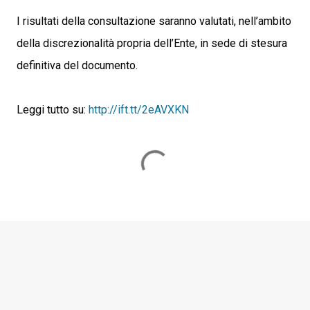
I risultati della consultazione saranno valutati, nell’ambito
della discrezionalità propria dell’Ente, in sede di stesura
definitiva del documento.
Leggi tutto su:
http://ift.tt/2eAVXKN
C
o
m
m
e
n
t
i