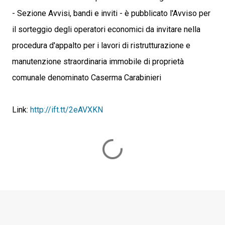
- Sezione Avvisi, bandi e inviti - è pubblicato l'Avviso per
il sorteggio degli operatori economici da invitare nella
procedura d'appalto per i lavori di ristrutturazione e
manutenzione straordinaria immobile di proprietà
comunale denominato Caserma Carabinieri
Link:
http://ift.tt/2eAVXKN
C
o
m
m
e
n