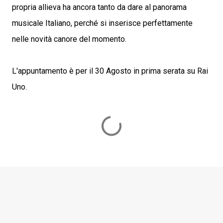
propria allieva ha ancora tanto da dare al panorama
musicale Italiano, perché si inserisce perfettamente
nelle novità canore del momento.
L'appuntamento è per il 30 Agosto in prima serata su Rai
Uno.
C
o
m
m
e
n
t
i