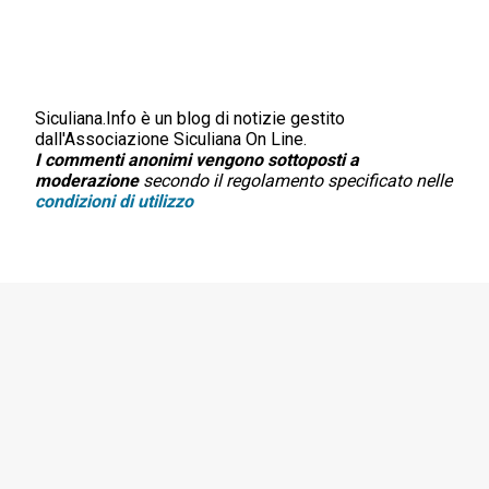
Siculiana.Info è un blog di notizie gestito
P
dall'Associazione Siculiana On Line.
o
I commenti anonimi vengono sottoposti a
s
moderazione
secondo il regolamento specificato nelle
t
condizioni di utilizzo
a
u
n
c
o
m
m
e
n
t
o