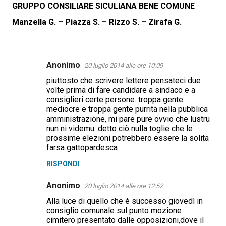
GRUPPO CONSILIARE SICULIANA BENE COMUNE
Manzella G. – Piazza S. – Rizzo S. – Zirafa G.
Anonimo
20 luglio 2014 alle ore 10:09
C
piuttosto che scrivere lettere pensateci due
o
volte prima di fare candidare a sindaco e a
m
consiglieri certe persone. troppa gente
mediocre e troppa gente purrita nella pubblica
m
amministrazione, mi pare pure ovvio che lustru
e
nun ni videmu. detto ciò nulla toglie che le
prossime elezioni potrebbero essere la solita
n
farsa gattopardesca
t
RISPONDI
i
Anonimo
20 luglio 2014 alle ore 12:52
Alla luce di quello che è successo giovedì in
consiglio comunale sul punto mozione
cimitero presentato dalle opposizioni,dove il