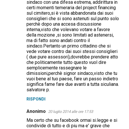
sindaco con una difesa estrema, addirittura in
certi momenti temeraria del project financing
sul cimitero,si è vista abbandonata dai suoi
consiglieri che si sono astenuti sul punto solo
perchè dopo una accesa discussione
interna,visto che volevano votare a favore
della mozione ,si sono limitati ad astenersi,
ma di fatto sono andati contro il
sindaco.Pertanto un primo cittadino che si
vede votare contro dai suoi stessi consiglieri
( due pure assessori),dovrebbe prendere atto
che politicamente tutto questo vuol dire
semplicemente rassegnare le
dimissioni,perchè signor sindaco,visto che tu
vuoi bene al tuo paese, fare un passo indietro
significa farne fare due avanti a tutta siculiana.
salvatore p.
RISPONDI
Anonimo
20 luglio 2014 alle ore 17:53
Ma certo che su facebook ormai si.legge e si
condivide di tutto e di piu ma e' grave che