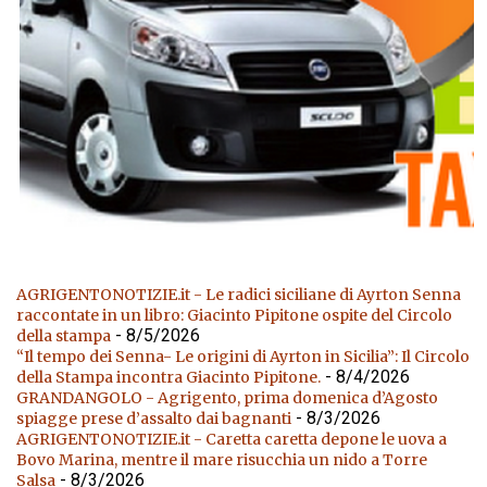
AGRIGENTONOTIZIE.it - Le radici siciliane di Ayrton Senna
raccontate in un libro: Giacinto Pipitone ospite del Circolo
- 8/5/2026
della stampa
“Il tempo dei Senna- Le origini di Ayrton in Sicilia”: Il Circolo
- 8/4/2026
della Stampa incontra Giacinto Pipitone.
GRANDANGOLO - Agrigento, prima domenica d’Agosto
- 8/3/2026
spiagge prese d’assalto dai bagnanti
AGRIGENTONOTIZIE.it - Caretta caretta depone le uova a
Bovo Marina, mentre il mare risucchia un nido a Torre
- 8/3/2026
Salsa