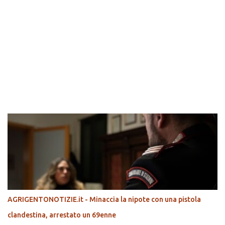
POPOLARI
AGRIGENTONOTIZIE.it - Minaccia la nipote con una pistola
clandestina, arrestato un 69enne