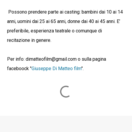
Possono prendere parte ai casting: bambini dai 10 ai 14
anni, uomini dai 25 ai 65 anni, donne dai 40 ai 45 anni. E’
preferibile, esperienza teatrale o comunque di
recitazione in genere.
Per info: dimatteofilm@gmail.com o sulla pagina
faceboock "
Giuseppe Di Matteo film
".
C
o
m
m
e
n