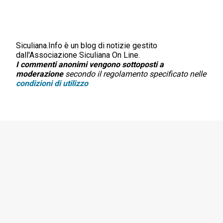
Siculiana.Info è un blog di notizie gestito
P
dall'Associazione Siculiana On Line.
o
I commenti anonimi vengono sottoposti a
s
moderazione
secondo il regolamento specificato nelle
t
condizioni di utilizzo
a
u
n
c
o
m
m
e
n
t
o