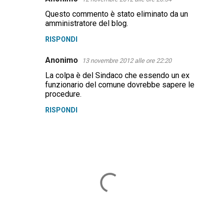
C
Questo commento è stato eliminato da un
o
amministratore del blog.
m
RISPONDI
m
e
Anonimo
13 novembre 2012 alle ore 22:20
n
La colpa è del Sindaco che essendo un ex
funzionario del comune dovrebbe sapere le
t
procedure.
i
RISPONDI