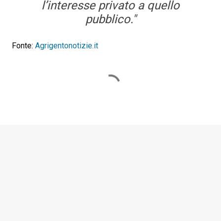
l’interesse privato a quello
pubblico."
Fonte:
Agrigentonotizie.it
C
o
m
m
e
n
t
i