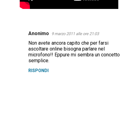
Anonimo
9 marzo 2011 alle ore 21:03
C
Non avete ancora capito che per farsi
o
ascoltare online bisogna parlare nel
m
microfono!! Eppure mi sembra un concetto
semplice.
m
RISPONDI
e
n
t
i