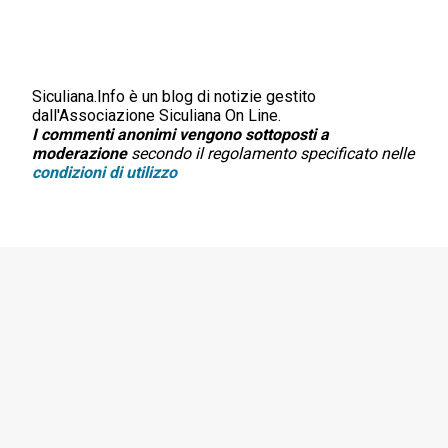
Siculiana.Info è un blog di notizie gestito
P
dall'Associazione Siculiana On Line.
o
I commenti anonimi vengono sottoposti a
s
moderazione
secondo il regolamento specificato nelle
t
condizioni di utilizzo
a
u
n
c
o
m
m
e
n
t
o